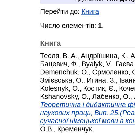
Перейти до:
Книга
Число елементів:
1
.
Книга
Тесля, В. А.
,
Андріїшина, К.
,
А
Бацевич, Ф.
,
Byalyk, V.
,
Гаєва,
Demenchuk, O.
,
Єрмоленко, 
Змієвська, О.
,
Игина, З.
,
Іван
Kolesnyk, O.
,
Костик, Є.
,
Коче
Kshanovsky, O.
,
Лабенко, О.
,
Теоретична і дидактична філо
наукових праць, Вип. 25.(Реа
сучасної німецької мови в ко
О.В., Кременчук.