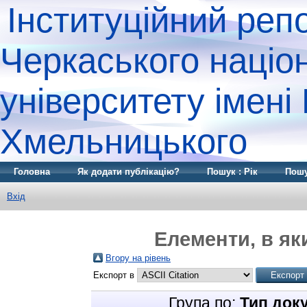
Інституційний реп
Черкаського націо
університету імені
Хмельницького
Головна
Як додати публікацію?
Пошук : Рік
Пошу
Вхід
Елементи, в як
Вгору на рівень
Експорт в
Група по:
Тип док