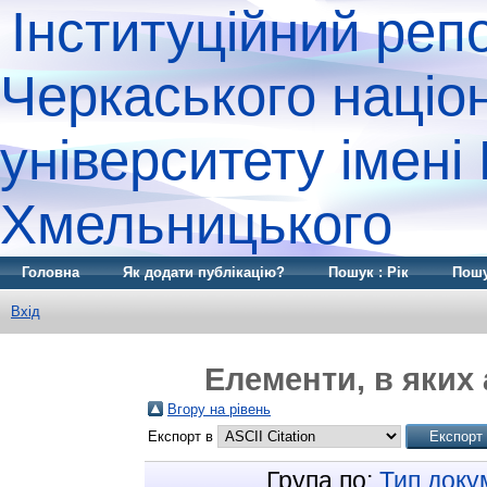
Інституційний реп
Черкаського націо
університету імені
Хмельницького
Головна
Як додати публікацію?
Пошук : Рік
Пошу
Вхід
Елементи, в яких 
Вгору на рівень
Експорт в
Група по:
Тип доку