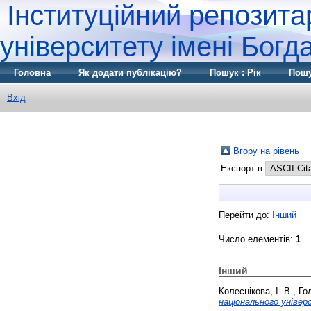
Інституційний репозита
університету імені Бог
Головна
Як додати публікацію?
Пошук : Рік
Пошу
Вхід
Вгору на рівень
Експорт в
Перейти до:
Інший
Число елементів:
1
.
Інший
Колеснікова, І. В.
,
Го
національного уніве