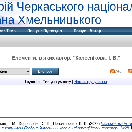
рій Черкаського націона
дана Хмельницького
к : Тема
Пошук : Підрозділ
Пошук : Автор
Елементи, в яких автор: "
Колеснікова, І. В.
"
Atom
Група по:
Тип документу
|
Немає групування
лиш, Г. М.
,
Корновенко, С. В.
,
Пономаренко, В. В.
(2022)
Відгомін: імідж 
рситету імені Богдана Хмельницького в інформаційному просторі. №28.
Н