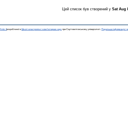
Цей список був створений у
Sat Aug 
rints 3
розробленої в
Школі електроніки і комп'ютерних наук
при Саутгемптонському університеті.
Подальша інформація і р