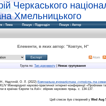
рій Черкаського націона
дана Хмельницького
к : Тема
Пошук : Підрозділ
Пошук : Автор
Елементи, в яких автор: "
Ковтун, Н
"
Atom
Група по:
Тип документу
|
Немає групування
Н.
,
Надточій, О. Л.
(2022)
Комунальна журналістика: сутність та сема
XLІV Міжнародної науково-практичної інтернет-конференції «Проблеми т
ки в країнах Європи та Азії»: збірник наукових праць. с. 134-137.
Цей список був створений у
Wed Aug 5