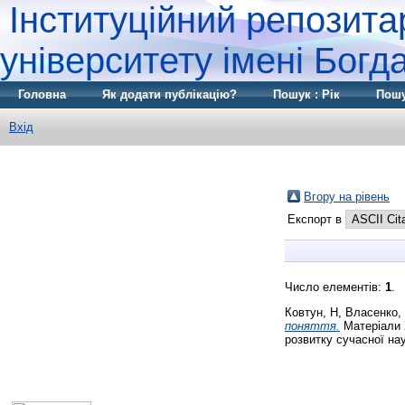
Інституційний репозита
університету імені Бог
Головна
Як додати публікацію?
Пошук : Рік
Пошу
Вхід
Вгору на рівень
Експорт в
Число елементів:
1
.
Ковтун, Н
,
Власенко, 
поняття.
Матеріали 
розвитку сучасної нау