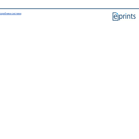
озробники системи
.