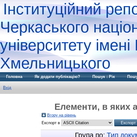
Інституційний реп
Черкаського націо
університету імені
Хмельницького
Головна
Як додати публікацію?
Пошук : Рік
Пошу
Вхід
Елементи, в яких а
Вгору на рівень
Експорт в
Група по:
Тип доку