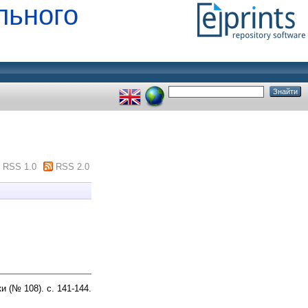
льного
RSS 1.0
RSS 2.0
и (№ 108). с. 141-144.