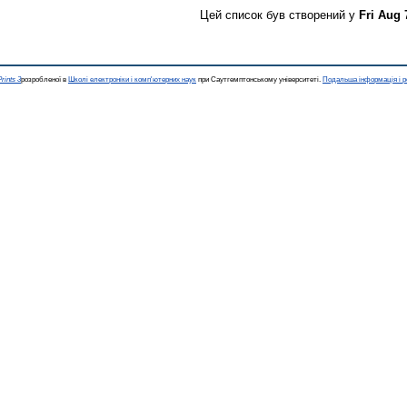
Цей список був створений у
Fri Aug 
rints 3
розробленої в
Школі електроніки і комп'ютерних наук
при Саутгемптонському університеті.
Подальша інформація і р