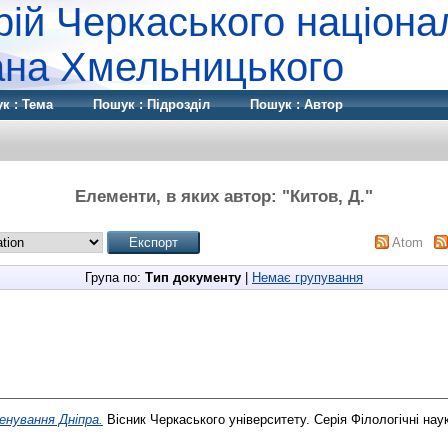
рій Черкаського націона
дана Хмельницького
к : Тема
Пошук : Підрозділ
Пошук : Автор
Елементи, в яких автор: "
Китов, Д.
"
Atom
Група по:
Тип документу
|
Немає групування
енування Дніпра.
Вісник Черкаського університету. Серія Філологічні наук