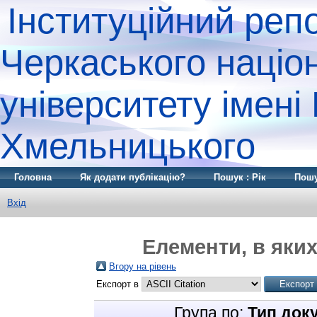
Інституційний реп
Черкаського націо
університету імені
Хмельницького
Головна
Як додати публікацію?
Пошук : Рік
Пошу
Вхід
Елементи, в яких
Вгору на рівень
Експорт в
Група по:
Тип док