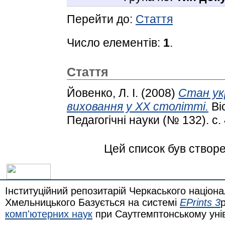
Перейти до:
Стаття
Число елементів:
1
.
Стаття
Йовенко, Л. І.
(2008)
Стан укр
виховання у ХХ столітті.
Ві
Педагогічні науки (№ 132). с.
Цей список був створ
Інституційний репозитарій Черкаського націона
Хмельницького Базується на системі
EPrints 3
комп'ютерних наук
при Саутгемптонському уні