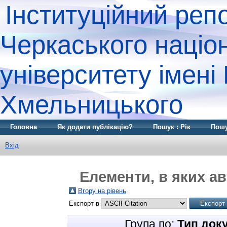
Інституційний реп
Черкаського націо
університету імені
Хмельницького
Головна
Як додати публікацію?
Пошук : Рік
Пошу
Вхід
Елементи, в яких ав
Вгору на рівень
Експорт в
Група по:
Тип док