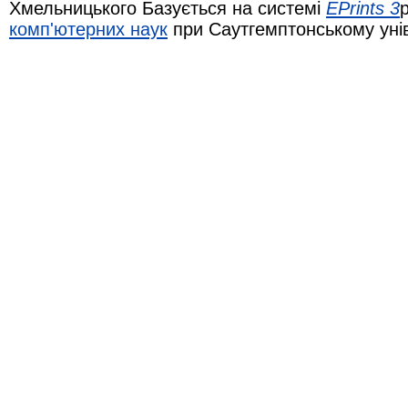
Хмельницького Базується на системі
EPrints 3
комп'ютерних наук
при Саутгемптонському уні