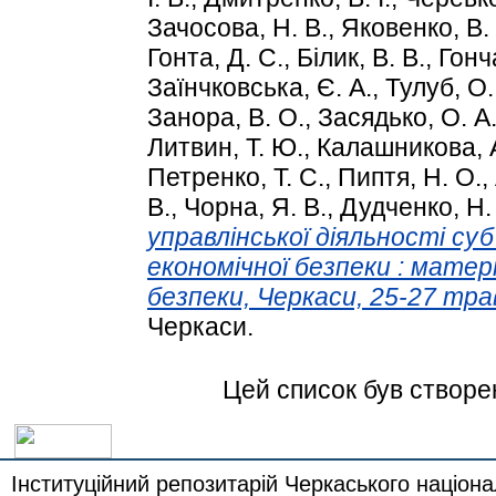
Зачосова, Н. В.
,
Яковенко, В.
Гонта, Д. С.
,
Білик, В. В.
,
Гонч
Заїнчковська, Є. А.
,
Тулуб, О.
Занора, В. О.
,
Засядько, О. А
Литвин, Т. Ю.
,
Калашникова, А
Петренко, Т. С.
,
Пиптя, Н. О.
,
В.
,
Чорна, Я. В.
,
Дудченко, Н.
управлінської діяльності су
економічної безпеки : мате
безпеки, Черкаси, 25-27 тра
Черкаси.
Цей список був створ
Інституційний репозитарій Черкаського націона