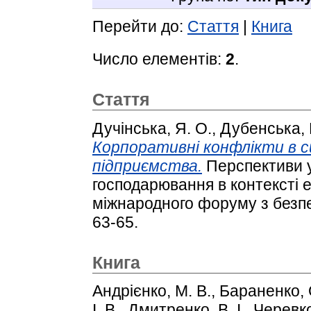
Перейти до:
Стаття
|
Книга
Число елементів:
2
.
Стаття
Дучінська, Я. О.
,
Дубенська, 
Корпоративні конфлікти в с
підприємства.
Перспективи уп
господарювання в контексті е
міжнародного форуму з безпек
63-65.
Книга
Андрієнко, М. В.
,
Бараненко, 
І. В.
,
Дмитренко, В. І.
,
Черевко