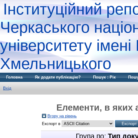
Інституційний реп
Черкаського націо
університету імені
Хмельницького
Головна
Як додати публікацію?
Пошук : Рік
Пошу
Вхід
Елементи, в яких 
Вгору на рівень
Експорт в
Група по:
Тип док