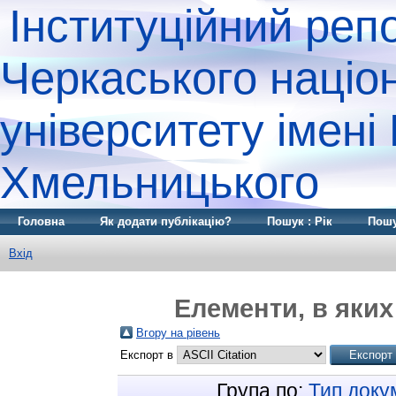
Інституційний реп
Черкаського націо
університету імені
Хмельницького
Головна
Як додати публікацію?
Пошук : Рік
Пошу
Вхід
Елементи, в яких
Вгору на рівень
Експорт в
Група по:
Тип доку