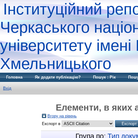
Інституційний реп
Черкаського націо
університету імені
Хмельницького
Головна
Як додати публікацію?
Пошук : Рік
Пошу
Вхід
Елементи, в яких 
Вгору на рівень
Експорт в
Група по:
Тип доку