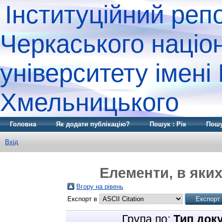
Інституційний реп
Черкаського націо
університету імені
Хмельницького
Головна
Як додати публікацію?
Пошук : Рік
Пошу
Вхід
Елементи, в яких
Вгору на рівень
Експорт в
Група по:
Тип док