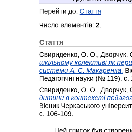
Перейти до:
Стаття
Число елементів:
2
.
Стаття
Свириденко, О. О.
,
Дворчук, О
шкільному колективі як пер
системи А. С. Макаренка.
Ві
Педагогічні науки (№ 119). с.
Свириденко, О. О.
,
Дворчук, О
дитини в контексті педагогі
Вісник Черкаського університ
с. 106-109.
Цей список був створен