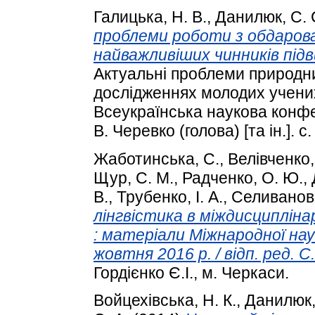
Галицька, Н. В.
,
Данилюк, С. 
проблеми роботи з обдаров
найважливіших чинників підв
Актуальні проблеми природни
дослідженнях молодих учених
Всеукраїнська наукова конфер
В. Черевко (голова) [та ін.]. с
Жаботинська, С.
,
Велівченко,
Щур, С. М.
,
Радченко, О. Ю.
,
В.
,
Трубенко, І. А.
,
Селиванова
лінгвістика в міждисципліна
: матеріали Міжнародної нау
жовтня 2016 р. / відп. ред. 
Гордієнко Є.І., м. Черкаси.
Войцехівська, Н. К.
,
Данилюк,