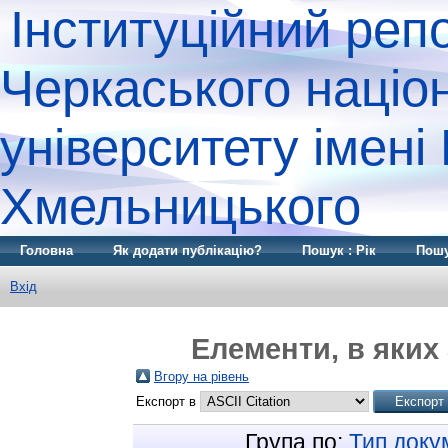
Інституційний реп
Черкаського націо
університету імені
Хмельницького
Головна
Як додати публікацію?
Пошук : Рік
Пошу
Вхід
Елементи, в яких 
Вгору на рівень
Експорт в
Група по:
Тип доку