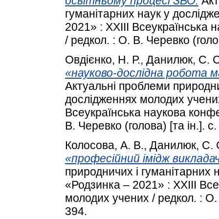
освітньому процесі ЗВО.
Акт
гуманітарних наук у дослідж
2021» : XXІIІ Всеукраїнська
/ редкол. : О. В. Черевко (голов
Овдієнко, Н. Р.
,
Данилюк, С. С
«науково-дослідна робота 
Актуальні проблеми природни
дослідженнях молодих учених
Всеукраїнська наукова конфер
В. Черевко (голова) [та ін.]. с
Колосова, А. В.
,
Данилюк, С. 
«професійний імідж виклада
природничих і гуманітарних 
«Родзинка – 2021» : XXІIІ В
молодих учених / редкол. : О. В
394.