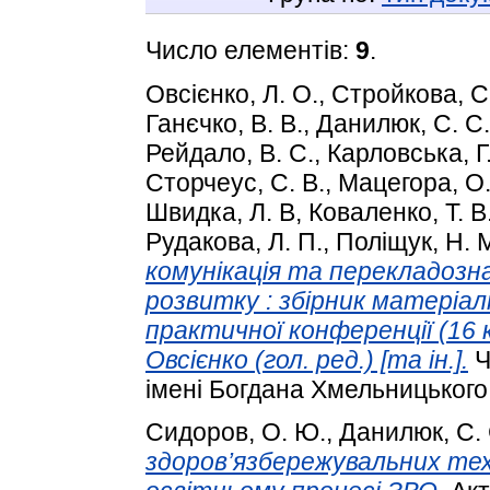
Число елементів:
9
.
Овсієнко, Л. О.
,
Стройкова, С.
Ганєчко, В. В.
,
Данилюк, С. С.
Рейдало, В. С.
,
Карловська, Г.
Сторчеус, С. В.
,
Мацегора, О.
Швидка, Л. В
,
Коваленко, Т. В
Рудакова, Л. П.
,
Поліщук, Н. 
комунікація та перекладозн
розвитку : збірник матеріалі
практичної конференції (16 кв
Овсієнко (гол. ред.) [та ін.].
Ч
імені Богдана Хмельницького,
Сидоров, О. Ю.
,
Данилюк, С. 
здоров’язбережувальних тех