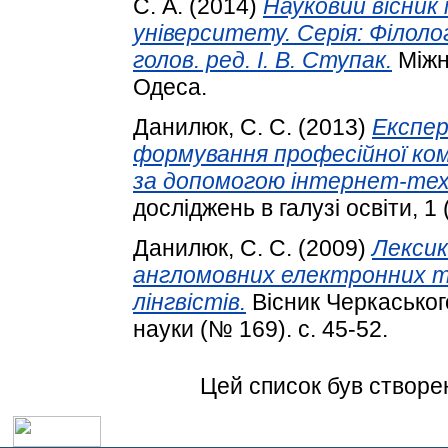
С. А.
(2014)
Науковий вісник
університету. Серія: Філологі
голов. ред. І. В. Ступак.
Міжн
Одеса.
Данилюк, С. С.
(2013)
Експе
формування професійної ко
за допомогою інтернет-тех
досліджень в галузі освіти, 1 
Данилюк, С. С.
(2009)
Лекси
англомовних електронних т
лінгвістів.
Вісник Черкаського
науки (№ 169). с. 45-52.
Цей список був створе