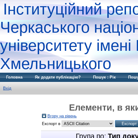
Інституційний реп
Черкаського націо
університету імені
Хмельницького
Головна
Як додати публікацію?
Пошук : Рік
Пошу
Вхід
Елементи, в яки
Вгору на рівень
Експорт в
Група по:
Тип док