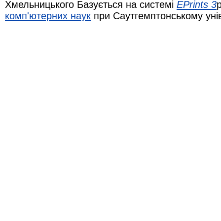
Хмельницького Базується на системі
EPrints 3
комп'ютерних наук
при Саутгемптонському уні