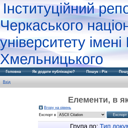
Інституційний реп
Черкаського націо
університету імені
Хмельницького
Головна
Як додати публікацію?
Пошук : Рік
Пошу
Вхід
Елементи, в як
Вгору на рівень
Експорт в
Група по:
Тип доку