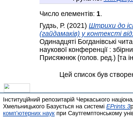
Число елементів:
1
.
Гудзь, Р.
(2021)
Штрихи до іс
(гайдамаків) у контексті від
Одинадцяті Богданівські чита
наукової конференції : збірни
Присяжнюк (голов. ред.) [та ін.
Цей список був створе
Інституційний репозитарій Черкаського націона
Хмельницького Базується на системі
EPrints 3
комп'ютерних наук
при Саутгемптонському уні