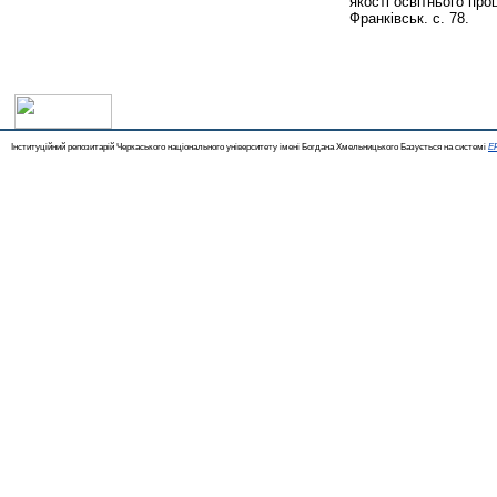
якості освітнього пр
Франківськ. с. 78.
Інституційний репозитарій Черкаського національного університету імені Богдана Хмельницького Базується на системі
EP