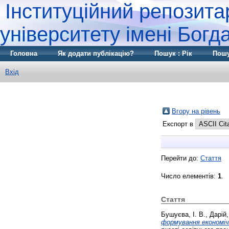
Інституційний репозита
університету імені Бог
Головна
Як додати публікацію?
Пошук : Рік
Пошу
Вхід
Вгору на рівень
Експорт в
Перейти до:
Стаття
Число елементів:
1
.
Стаття
Бушуєва, І. В.
,
Дарій, 
формування економічн