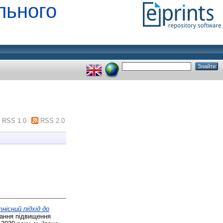
льного
RSS 1.0
RSS 2.0
існий підхід до
ання підвищення