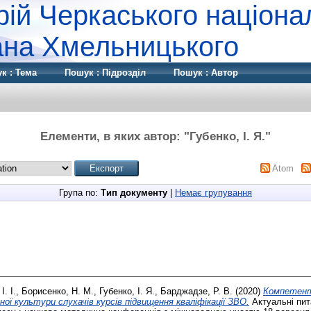
рій Черкаського націона
дана Хмельницького
к : Тема
Пошук : Підрозділ
Пошук : Автор
Елементи, в яких автор: "
Губенко, І. Я.
"
Atom
Група по:
Тип документу
|
Немає групування
І. І.
,
Борисенко, Н. М.
,
Губенко, І. Я.
,
Барджадзе, Р. В.
(2020)
Компетентн
ої культури слухачів курсів підвищення кваліфікації ЗВО.
Актуальні пит