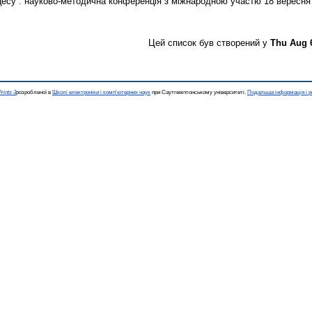
оцесу : науково-методична конференція з міжнародною участю 18 вересня 2
Цей список був створений у
Thu Aug 
rints 3
розробленої в
Школі електроніки і комп'ютерних наук
при Саутгемптонському університеті.
Подальша інформація і р