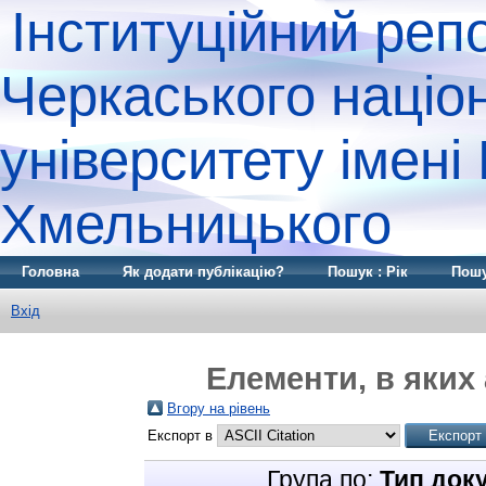
Інституційний реп
Черкаського націо
університету імені
Хмельницького
Головна
Як додати публікацію?
Пошук : Рік
Пошу
Вхід
Елементи, в яких 
Вгору на рівень
Експорт в
Група по:
Тип док