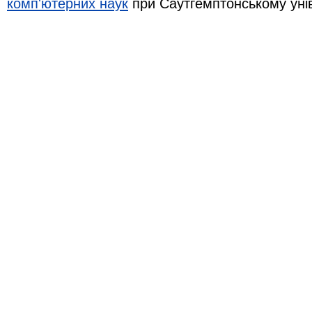
комп'ютерних наук
при Саутгемптонському уні