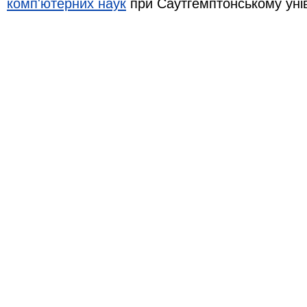
комп'ютерних наук
при Саутгемптонському уні