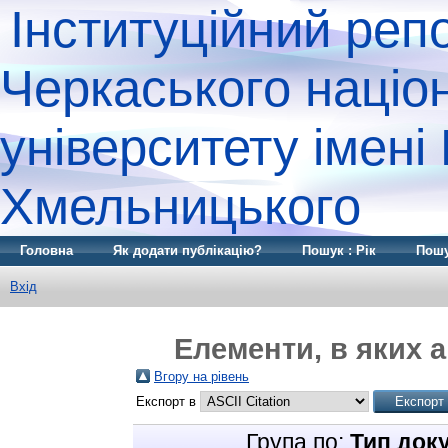
Інституційний реп
Черкаського націо
університету імені
Хмельницького
Головна
Як додати публікацію?
Пошук : Рік
Пошу
Вхід
Елементи, в яких а
Вгору на рівень
Експорт в
Група по:
Тип док