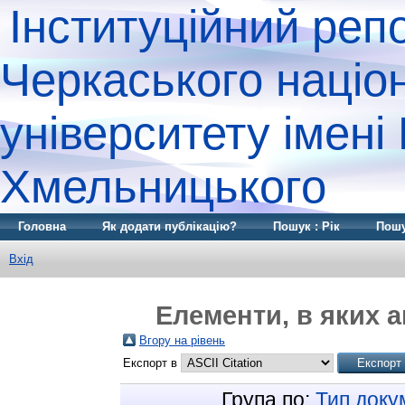
Інституційний реп
Черкаського націо
університету імені
Хмельницького
Головна
Як додати публікацію?
Пошук : Рік
Пошу
Вхід
Елементи, в яких а
Вгору на рівень
Експорт в
Група по:
Тип доку