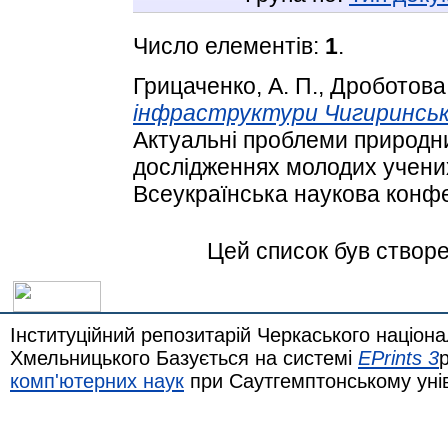
Число елементів:
1
.
Грицаченко, А. П.
,
Дроботова,
інфраструктури Чигиринсько
Актуальні проблеми природни
дослідженнях молодих учених
Всеукраїнська наукова конфе
Цей список був створ
Інституційний репозитарій Черкаського націона
Хмельницького Базується на системі
EPrints 3
комп'ютерних наук
при Саутгемптонському уні