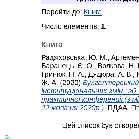
Перейти до:
Книга
Число елементів:
1
.
Книга
Радзіховська, Ю. М.
,
Артеменк
Баранець, Є. О.
,
Волкова, Н. 
Гринюк, Н. А.
,
Дядюра, А. В.
,
Ж. А.
(2020)
Бухгалтерський 
інституціональних змін : зб.
практичної конференції (з 
22 жовтня 2020р.).
ПДАА, По
Цей список був створе