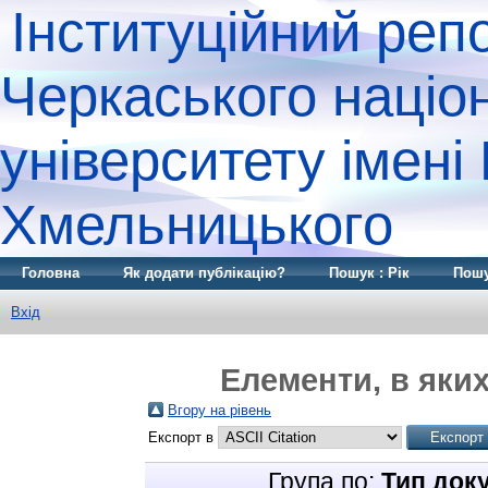
Інституційний реп
Черкаського націо
університету імені
Хмельницького
Головна
Як додати публікацію?
Пошук : Рік
Пошу
Вхід
Елементи, в яких
Вгору на рівень
Експорт в
Група по:
Тип док