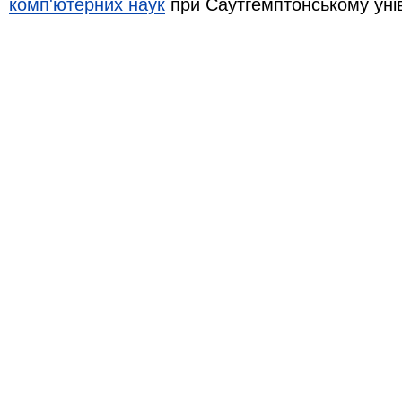
комп'ютерних наук
при Саутгемптонському уні