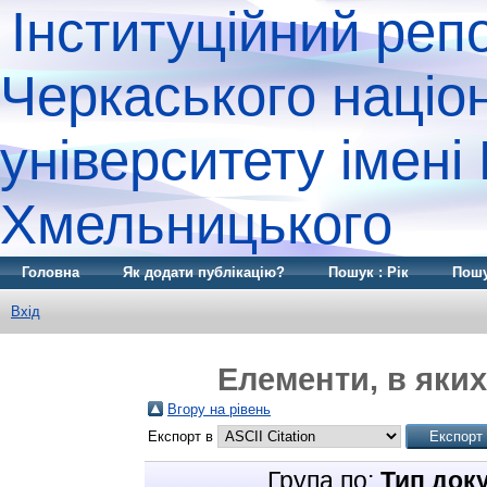
Інституційний реп
Черкаського націо
університету імені
Хмельницького
Головна
Як додати публікацію?
Пошук : Рік
Пошу
Вхід
Елементи, в яких
Вгору на рівень
Експорт в
Група по:
Тип док