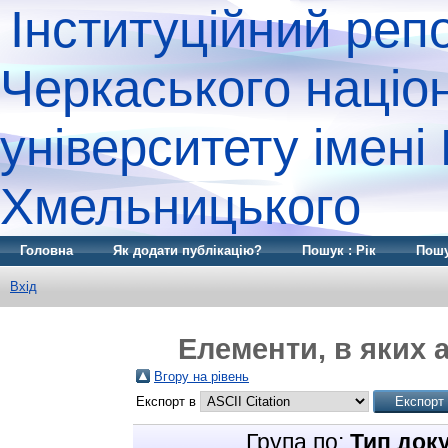
Інституційний реп
Черкаського націо
університету імені
Хмельницького
Головна
Як додати публікацію?
Пошук : Рік
Пошу
Вхід
Елементи, в яких а
Вгору на рівень
Експорт в
Група по:
Тип док