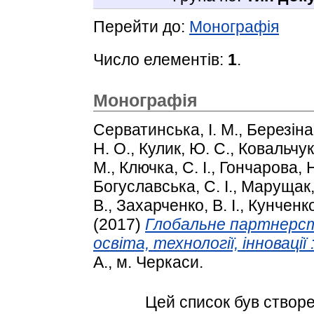
Перейти до:
Монографія
Число елементів:
1
.
Монографія
Серватинська, І. М.
,
Березіна
Н. О.
,
Кулик, Ю. С.
,
Ковальчук
М.
,
Ключка, С. І.
,
Гончарова, Н
Богуславська, С. І.
,
Марущак,
В.
,
Захарченко, В. І.
,
Кунченко
(2017)
Глобальне партнерст
освіта, технології, інновації
А., м. Черкаси.
Цей список був створ