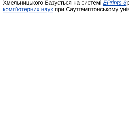
Хмельницького Базується на системі
EPrints 3
комп'ютерних наук
при Саутгемптонському уні