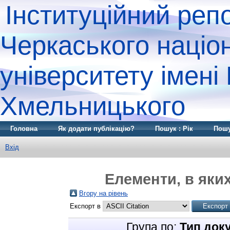
Інституційний реп
Черкаського націо
університету імені
Хмельницького
Головна
Як додати публікацію?
Пошук : Рік
Пошу
Вхід
Елементи, в яких
Вгору на рівень
Експорт в
Група по:
Тип док