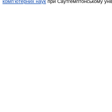
комп'ютерних наук
при Саутгемптонському уні