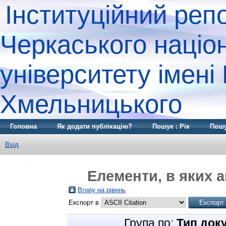
Інституційний реп
Черкаського націо
університету імені
Хмельницького
Головна
Як додати публікацію?
Пошук : Рік
Пошу
Вхід
Елементи, в яких а
Вгору на рівень
Експорт в
Група по:
Тип док