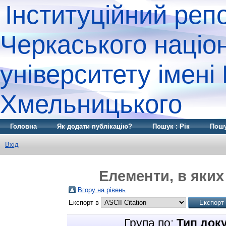
Інституційний реп
Черкаського націо
університету імені
Хмельницького
Головна
Як додати публікацію?
Пошук : Рік
Пошу
Вхід
Елементи, в яких
Вгору на рівень
Експорт в
Група по:
Тип док