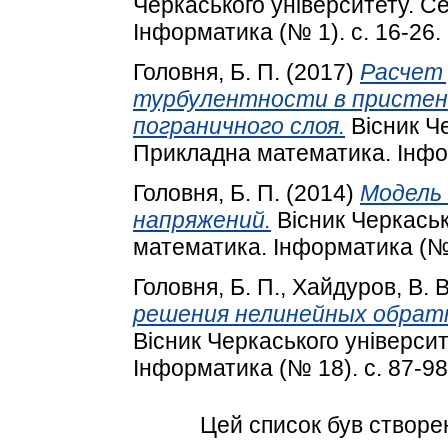
Черкаського університету. С
Інформатика (№ 1). с. 16-26.
Головня, Б. П.
(2017)
Расчет 
турбулентности в пристен
пограничного слоя.
Вісник Че
Прикладна математика. Інфор
Головня, Б. П.
(2014)
Модель
напряжений.
Вісник Черкаськ
математика. Інформатика (№ 3
Головня, Б. П.
,
Хайдуров, В. В
решения нелинейных обрат
Вісник Черкаського універси
Інформатика (№ 18). с. 87-98
Цей список був створе