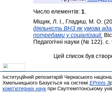
Число елементів:
1
.
Міщик, Л. І.
,
Гладиш, М. О.
(2
діяльність ВНЗ як умова ад
потребами у соціалізації.
Віс
Педагогічні науки (№ 122). с.
Цей список був ство
Інституційний репозитарій Черкаського націона
Хмельницького Базується на системі
EPrints 3
комп'ютерних наук
при Саутгемптонському уні