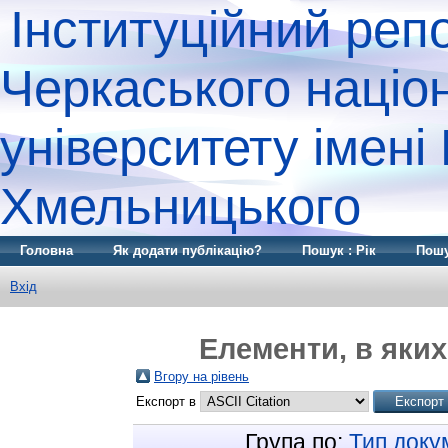
Інституційний реп
Черкаського націо
університету імені
Хмельницького
Головна
Як додати публікацію?
Пошук : Рік
Пошу
Вхід
Елементи, в яких
Вгору на рівень
Експорт в
Група по:
Тип доку