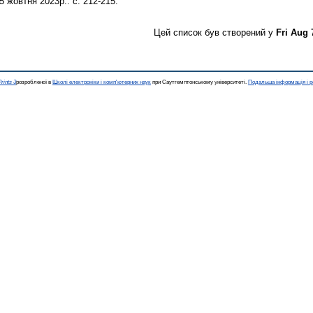
5 жовтня 2023р.. с. 212-215.
Цей список був створений у
Fri Aug 
rints 3
розробленої в
Школі електроніки і комп'ютерних наук
при Саутгемптонському університеті.
Подальша інформація і р