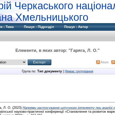
рій Черкаського націона
дана Хмельницького
к : Тема
Пошук : Підрозділ
Пошук : Автор
Елементи, в яких автор: "
Гаряга, Л. О.
"
Atom
Група по:
Тип документу
|
Немає групування
а, Л. О.
(2023)
Напрями застосування штучного інтелекту при аналізі п
аїнської науково-практичної конференції «Становлення та розвиток маркет