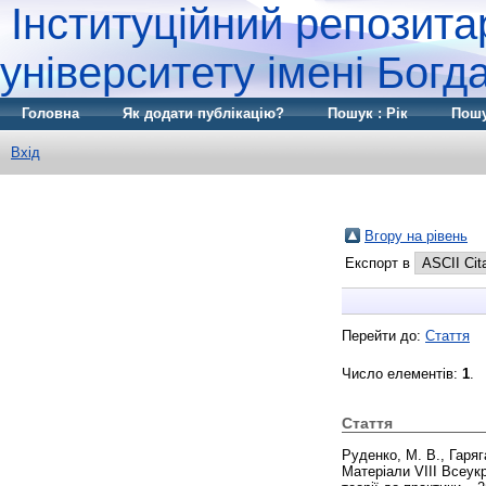
Інституційний репозита
університету імені Бог
Головна
Як додати публікацію?
Пошук : Рік
Пошу
Вхід
Вгору на рівень
Експорт в
Перейти до:
Стаття
Число елементів:
1
.
Стаття
Руденко, М. В.
,
Гаряг
Матеріали VІІІ Всеукр