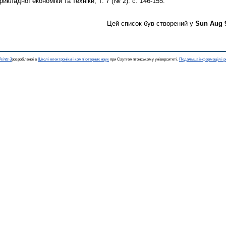
икладної економіки та техніки, Т. 7 (№ 2). с. 146-155.
Цей список був створений у
Sun Aug 
rints 3
розробленої в
Школі електроніки і комп'ютерних наук
при Саутгемптонському університеті.
Подальша інформація і р