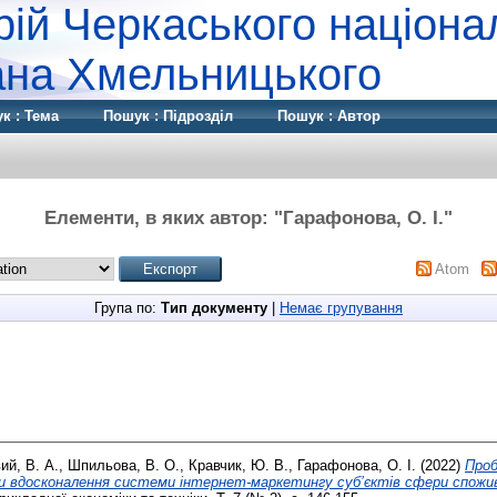
рій Черкаського націона
дана Хмельницького
к : Тема
Пошук : Підрозділ
Пошук : Автор
Елементи, в яких автор: "
Гарафонова, О. І.
"
Atom
Група по:
Тип документу
|
Немає групування
й, В. А.
,
Шпильова, В. О.
,
Кравчик, Ю. В.
,
Гарафонова, О. І.
(2022)
Проб
и вдосконалення системи інтернет-маркетингу суб’єктів сфери спожив