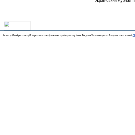
Український журнал пр
Інституційний репозитарій Черкаського національного університету імені Богдана Хмельницького Базується на системі
EP