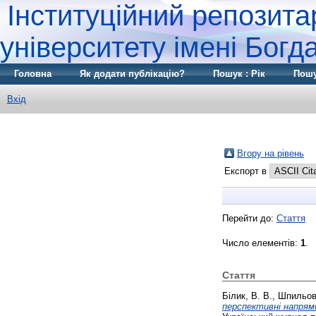
Інституційний репозита
університету імені Бог
Головна
Як додати публікацію?
Пошук : Рік
Пошу
Вхід
Вгору на рівень
Експорт в
Перейти до:
Стаття
Число елементів:
1
.
Стаття
Білик, В. В.
,
Шпильови
перспективні напрям