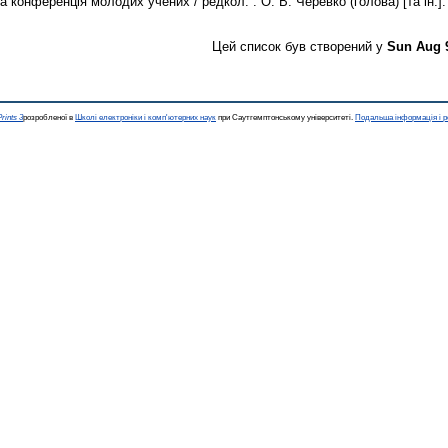
 конференція молодих учених / редкол. : О. В. Черевко (голова) [та ін.]. 
Цей список був створений у
Sun Aug 
rints 3
розробленої в
Школі електроніки і комп'ютерних наук
при Саутгемптонському університеті.
Подальша інформація і р