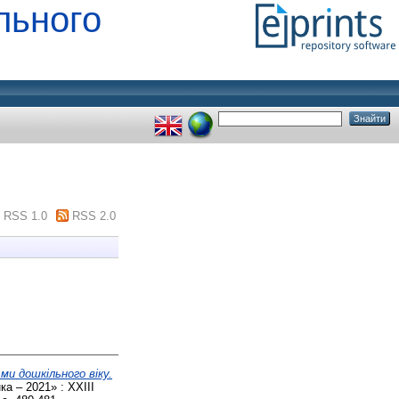
льного
RSS 1.0
RSS 2.0
ми дошкільного віку.
а – 2021» : XXІIІ