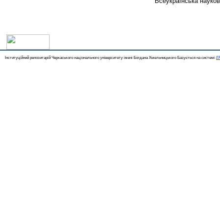
Всеукраїнська наукова
Інституційний репозитарій Черкаського національного університету імені Богдана Хмельницького Базується на системі
EP