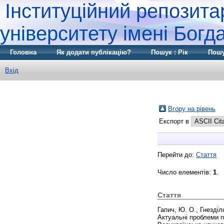
Інституційний репозита
університету імені Бог
Головна
Як додати публікацію?
Пошук : Рік
Пошу
Вхід
Вгору на рівень
Експорт в
Перейти до:
Стаття
Число елементів:
1
.
Стаття
Гапич, Ю. О.
,
Гнезділ
Актуальні проблеми п