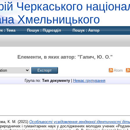
рій Черкаського націона
дана Хмельницького
к : Тема
Пошук : Підрозділ
Пошук : Автор
Елементи, в яких автор: "
Гапич, Ю. О.
"
Atom
Група по:
Тип документу
|
Немає групування
ова, К. М.
(2021)
Особливості усвідомлення гендерної ідентичності діть
риродничих і гуманітарних наук у дослідженнях молодих учених «Родзинк