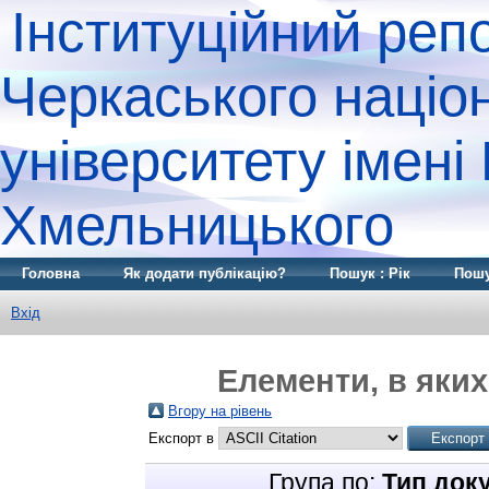
Інституційний реп
Черкаського націо
університету імені
Хмельницького
Головна
Як додати публікацію?
Пошук : Рік
Пошу
Вхід
Елементи, в яких
Вгору на рівень
Експорт в
Група по:
Тип док