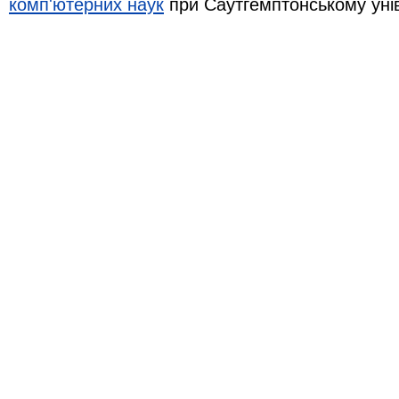
комп'ютерних наук
при Саутгемптонському уні