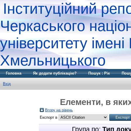
Інституційний реп
Черкаського націо
університету імені
Хмельницького
Головна
Як додати публікацію?
Пошук : Рік
Пошу
Вхід
Елементи, в яких
Вгору на рівень
Експорт в
Група по:
Тип док