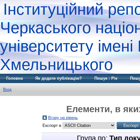
Інституційний реп
Черкаського націо
університету імені
Хмельницького
Головна
Як додати публікацію?
Пошук : Рік
Пошу
Вхід
Елементи, в яки
Вгору на рівень
Експорт в
Група по:
Тип док