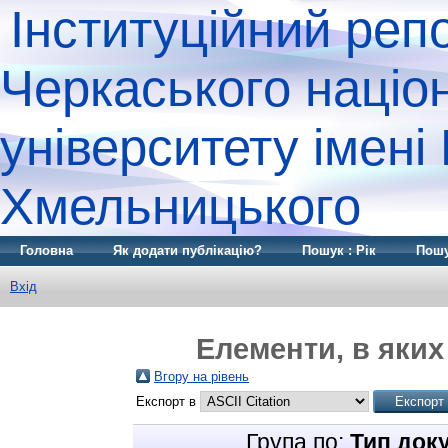
Інституційний реп
Черкаського націо
університету імені
Хмельницького
Головна
Як додати публікацію?
Пошук : Рік
Пошу
Вхід
Елементи, в яких
Вгору на рівень
Експорт в
Група по:
Тип док