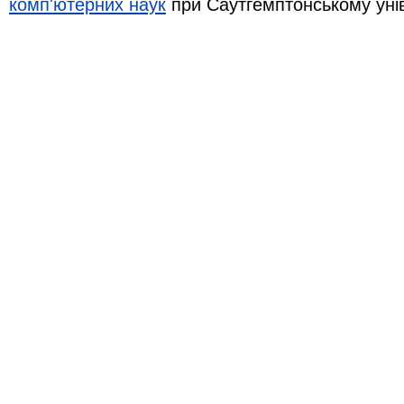
комп'ютерних наук
при Саутгемптонському уні