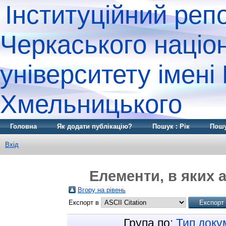
Інституційний реп
Черкаського націо
університету імені
Хмельницького
Головна
Як додати публікацію?
Пошук : Рік
Пошу
Вхід
Елементи, в яких а
Вгору на рівень
Експорт в
Група по:
Тип доку