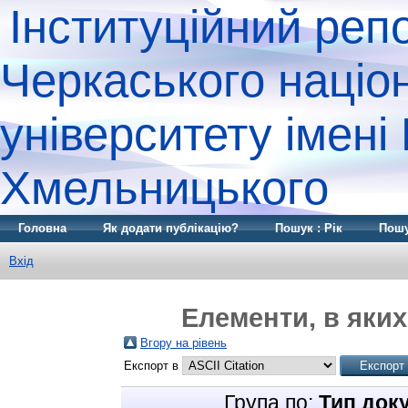
Інституційний реп
Черкаського націо
університету імені
Хмельницького
Головна
Як додати публікацію?
Пошук : Рік
Пошу
Вхід
Елементи, в яких
Вгору на рівень
Експорт в
Група по:
Тип док