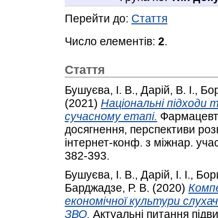
Перейти до:
Стаття
Число елементів:
2
.
Стаття
Бушуєва, І. В.
,
Дарій, В. І.
,
Бор
(2021)
Національні підходи 
сучасному етапі.
Фармацевти
досягнення, перспективи розви
інтернет-конф. з міжнар. участ
382-393.
Бушуєва, І. В.
,
Дарій, І. І.
,
Бор
Барджадзе, Р. В.
(2020)
Комп
економічної культури слухачі
ЗВО.
Актуальні питання підви