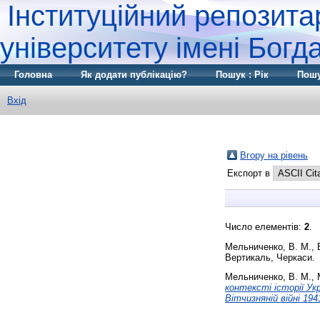
Інституційний репозита
університету імені Бог
Головна
Як додати публікацію?
Пошук : Рік
Пошу
Вхід
Вгору на рівень
Експорт в
Число елементів:
2
.
Мельниченко, В. М.
,
Вертикаль, Черкаси.
Мельниченко, В. М.
,
контексті історії Укр
Вітчизняній війні 194