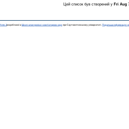
Цей список був створений у
Fri Aug 
rints 3
розробленої в
Школі електроніки і комп'ютерних наук
при Саутгемптонському університеті.
Подальша інформація і р