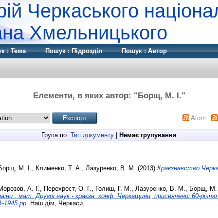
рій Черкаського націона
дана Хмельницького
к : Тема
Пошук : Підрозділ
Пошук : Автор
Елементи, в яких автор: "
Борщ, М. І.
"
Atom
Група по:
Тип документу
|
Немає групування
Борщ, М. І.
,
Клименко, Т. А.
,
Лазуренко, В. М.
(2013)
Краєзнавство Черка
Морозов, А. Г.
,
Перехрест, О. Г.
,
Голиш, Г. М.
,
Лазуренко, В. М.
,
Борщ, М. 
аїни : мат. Другої наук.- краєзн. конф. Черкащини, присвяченої 60-річч
1-1945 рр.
Наш дім, Черкаси.