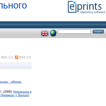
льного
RSS 1.0
RSS 2.0
щини : збірник.
І.
(2006)
Черкащина в
ю Перемоги у Великій