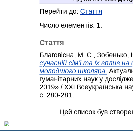
Перейти до:
Стаття
Число елементів:
1
.
Стаття
Благовісна, М. С.
,
Зобенько, Н
сучасній сім’ї та їх вплив 
молодшого школяра.
Актуаль
гуманітарних наук у дослідж
2019» / XXІ Всеукраїнська н
с. 280-281.
Цей список був створе