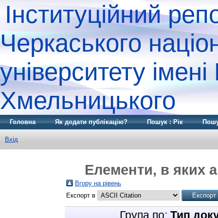
Інституційний реп
Черкаського націо
університету імені
Хмельницького
Головна
Як додати публікацію?
Пошук : Рік
Пошу
Вхід
Елементи, в яких а
Вгору на рівень
Експорт в
Група по:
Тип док