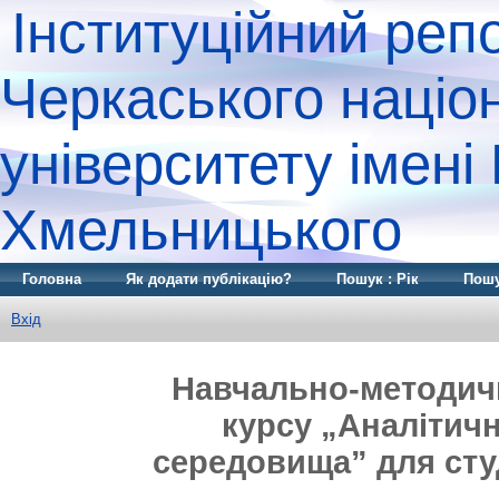
Інституційний реп
Черкаського націо
університету імені
Хмельницького
Головна
Як додати публікацію?
Пошук : Рік
Пошу
Вхід
Навчально-методич
курсу „Аналітич
середовища” для сту