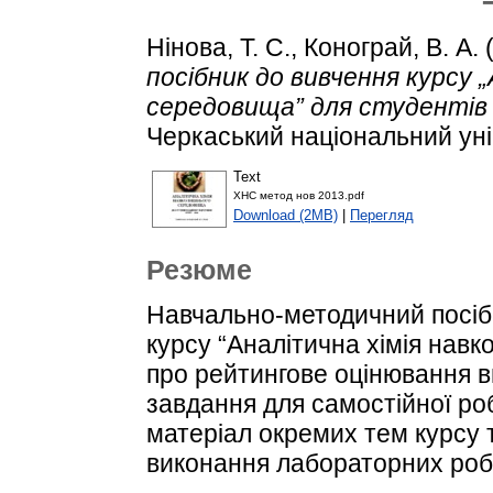
Нінова, Т. С.
,
Конограй, В. А.
посібник до вивчення курсу 
середовища” для студентів н
Черкаський національний уні
Text
ХНС метод нов 2013.pdf
Download (2MB)
|
Перегляд
Резюме
Навчально-методичний посіб
курсу “Аналітична хімія нав
про рейтингове оцінювання в
завдання для самостійної ро
матеріал окремих тем курсу 
виконання лабораторних робі