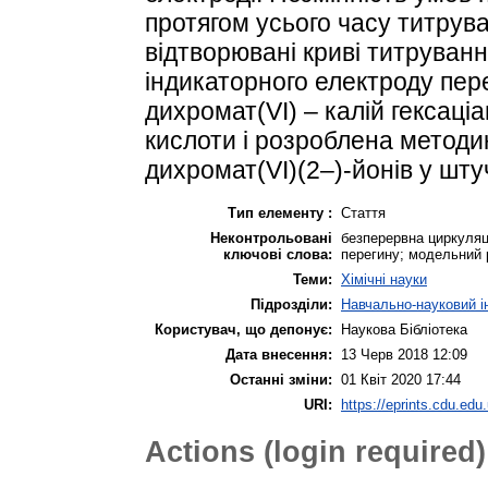
протягом усього часу титрув
відтворювані криві титруванн
індикаторного електроду пер
дихромат(VI) – калій гексаці
кислоти і розроблена методик
дихромат(VI)(2–)-йонів у шту
Тип елементу :
Стаття
Неконтрольовані
безперервна циркуляці
ключові слова:
перегину; модельний 
Теми:
Хімічні науки
Підрозділи:
Навчально-науковий і
Користувач, що депонує:
Наукова Бібліотека
Дата внесення:
13 Черв 2018 12:09
Останні зміни:
01 Квіт 2020 17:44
URI:
https://eprints.cdu.edu.
Actions (login required)