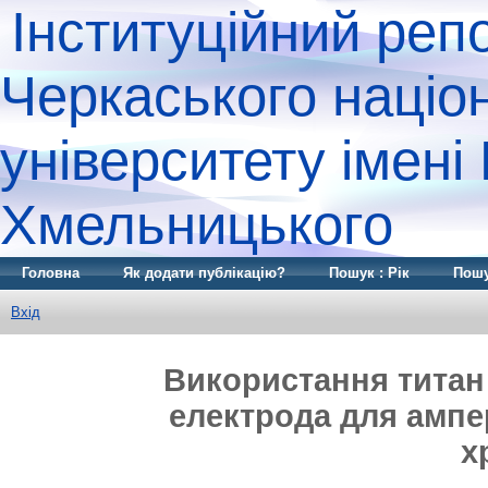
Інституційний реп
Черкаського націо
університету імені
Хмельницького
Головна
Як додати публікацію?
Пошук : Рік
Пошу
Вхід
Використання титан
електрода для амп
х