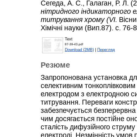
Сегеда, А. С.
,
Галаган, Р. Л.
(2
нітридного індикаторного 
титрування хрому (VI.
Вісни
Хімічні науки (Вип.87). с. 76-8
Text
87-39-43.pdf
Download (2MB)
|
Перегляд
Резюме
Запропонована установка дл
селективним тонкоплівковим
електродом з електродною с
титрування. Переваги констр
забезпечується безперервна 
чим досягається постійне он
сталість дифузійного струму
електроді. Незмінність умов п