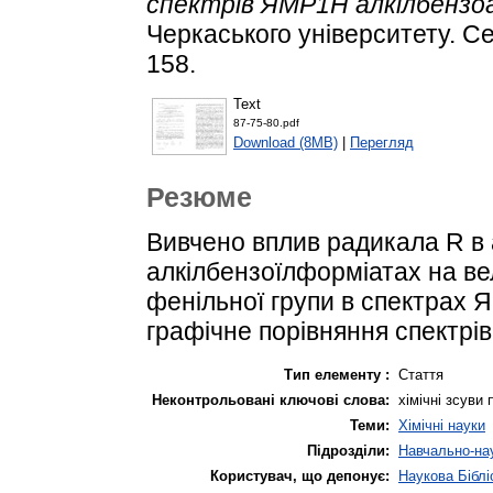
спектрів ЯМР1Н алкілбензоа
Черкаського університету. Сер
158.
Text
87-75-80.pdf
Download (8MB)
|
Перегляд
Резюме
Вивчено вплив радикала R в 
алкілбензоїлформіатах на вел
фенільної групи в спектрах 
графічне порівняння спектрів
Тип елементу :
Стаття
Неконтрольовані ключові слова:
хімічні зсуви 
Теми:
Хімічні науки
Підрозділи:
Навчально-нау
Користувач, що депонує:
Наукова Біблі