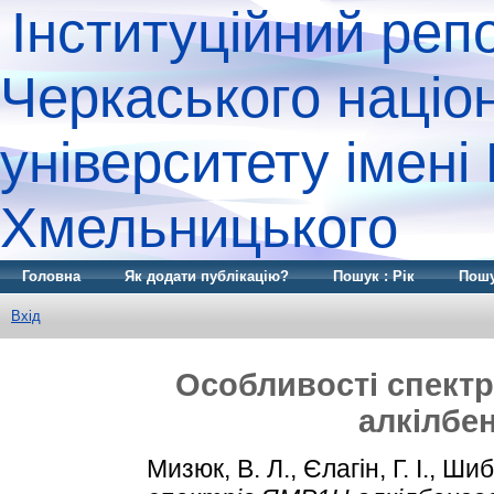
Інституційний реп
Черкаського націо
університету імені
Хмельницького
Головна
Як додати публікацію?
Пошук : Рік
Пошу
Вхід
Особливості спектр
алкілбе
Мизюк, В. Л.
,
Єлагін, Г. І.
,
Шиба