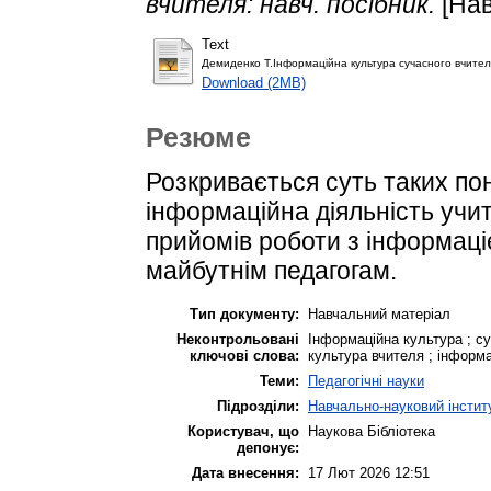
вчителя: навч. посібник.
[Нав
Text
Демиденко Т.Інформаційна культура сучасного вчител
Download (2MB)
Резюме
Розкривається суть таких пон
інформаційна діяльність учи
прийомів роботи з інформаці
майбутнім педагогам.
Тип документу:
Навчальний матеріал
Неконтрольовані
Інформаційна культура ; су
ключові слова:
культура вчителя ; інформа
Теми:
Педагогічні науки
Підрозділи:
Навчально-науковий інститу
Користувач, що
Наукова Бібліотека
депонує:
Дата внесення:
17 Лют 2026 12:51