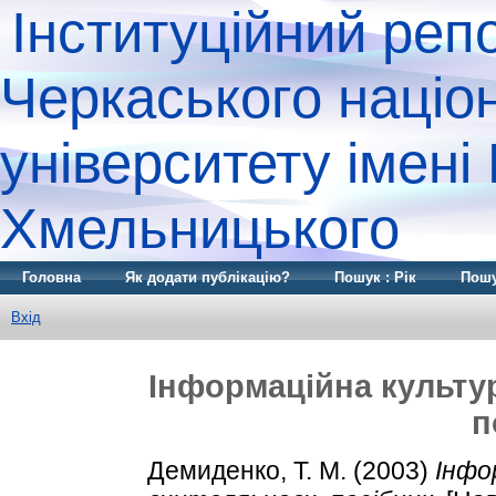
Інституційний реп
Черкаського націо
університету імені
Хмельницького
Головна
Як додати публікацію?
Пошук : Рік
Пошу
Вхід
Інформаційна культур
п
Демиденко, Т. М.
(2003)
Інфо