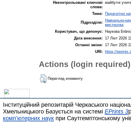
Неконтрольовані ключові
майбутні учите
слова:
Теми:
Педагогічні на
Навчально-наук
Підрозділи:
мистецтва
Користувач, що депонує:
Наукова Біблі
Дата внесення:
17 Лют 2026 1
Останні зміни:
17 Лют 2026 1
URI:
https://eprints
Actions (login required)
Перегляд елементу
Інституційний репозитарій Черкаського націона
Хмельницького Базується на системі
EPrints 3
комп'ютерних наук
при Саутгемптонському уні