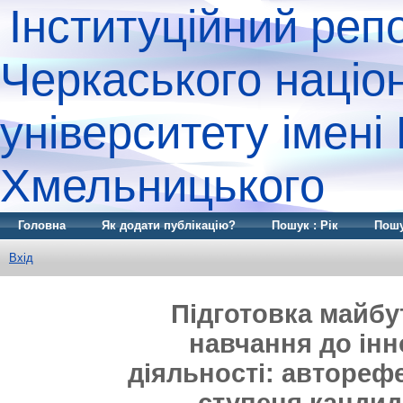
Інституційний реп
Черкаського націо
університету імені
Хмельницького
Головна
Як додати публікацію?
Пошук : Рік
Пошу
Вхід
Підготовка майбу
навчання до інн
діяльності: автореф
ступеня кандид