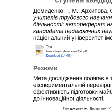
Демиденко, Т. М.
,
Архипова, С
учителів трудового навчання
діяльності: автореферат н
кандидата педагогічних нау
національний університет ім
Text
Автореферат Демиденко Т.М..pdf
Download (14MB)
Резюме
Мета дослідження полягає в 
експериментальній перевірці
ефективність підготовки майб
до інноваційної діяльності.
Тип документу:
Дисертація (P