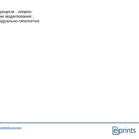
роцесів ; опорно-
чне моделювання ;
відуально-типологічні
озробники системи
.