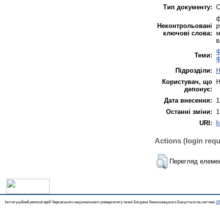
Тип документу:
С
ф
Неконтрольовані
р
ключові слова:
м
в
Ф
Теми:
Ф
Підрозділи:
Н
Користувач, що
Н
депонує:
Дата внесення:
1
Останні зміни:
1
URI:
h
Actions (login requ
Перегляд елеме
Інституційний репозитарій Черкаського національного університету імені Богдана Хмельницького Базується на системі
EP