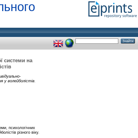
льного
ї системи на
стів
ивідуально-
я у волейболістів.
еми, психологічних
олістів різного віку.