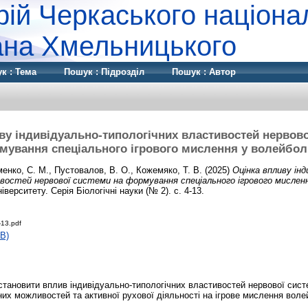
рій Черкаського націона
дана Хмельницького
к : Тема
Пошук : Підрозділ
Пошук : Автор
ву індивідуально-типологічних властивостей нервово
мування спеціального ігрового мислення у волейболі
енко, С. М.
,
Пустовалов, В. О.
,
Кожемяко, Т. В.
(2025)
Оцінка впливу інд
востей нервової системи на формування спеціального ігрового мисленн
іверситету. Серія Біологічні науки (№ 2). с. 4-13.
13.pdf
B)
тановити вплив індивідуально-типологічних властивостей нервової сист
их можливостей та активної рухової діяльності на ігрове мислення волейб