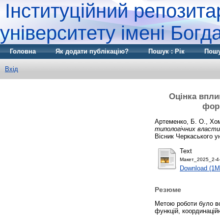
Інституційний репозита
університету імені Бог
Головна
Як додати публікацію?
Пошук : Рік
Пошу
Вхід
Оцінка впли
фор
Артеменко, Б. О.
,
Хом
типологічних власти
Вісник Черкаського ун
Text
Макет_2025_2-4-
Download (1M
Резюме
Метою роботи було вс
функцій, координаційн