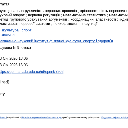
таття
ункціональна рухливість нервових процесів ; зрівноваженість нервових п
уховий апарат ; нервова регуляція ; математична статистика ; математи
етод групового урахування аргументів ; координаційні властивості ; інди
ластивості нервової системи ; психофізіологічні функції
ізкультура і спорт
ізіологія
авчально-науковий інститут фізичної культури, спорту і здоров’я
аукова Бібліотека
3 Січ 2026 13:06
3 Січ 2026 13:06
ttps://eprints.cdu.edu.ua/id/eprint/7308
ired)
нту
rints 3
розробленої в
Школі електроніки і комп'ютерних наук
при Саутгемптонському університеті.
Подальша інформація і р