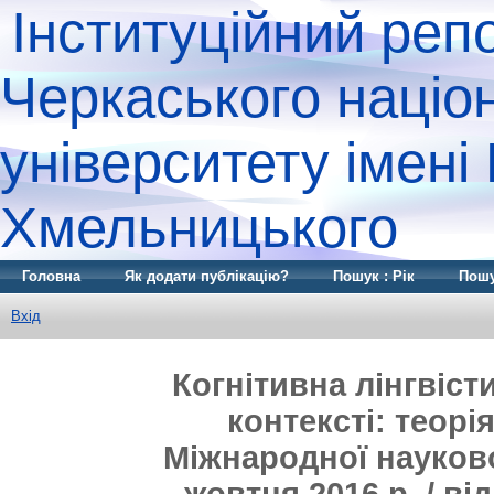
Інституційний реп
Черкаського націо
університету імені
Хмельницького
Головна
Як додати публікацію?
Пошук : Рік
Пошу
Вхід
Когнітивна лінгвіс
контексті: теорія
Міжнародної науково
жовтня 2016 р. / ві