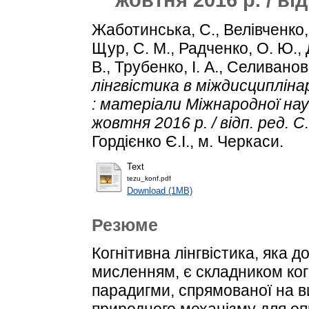
Жаботинська, С.
,
Велівченко,
Щур, С. М.
,
Радченко, О. Ю.
,
В.
,
Трубенко, І. А.
,
Селиванова
лінгвістика в міждисципліна
: матеріали Міжнародної нау
жовтня 2016 р. / відп. ред. 
Гордієнко Є.І., м. Черкаси.
Text
tezu_konf.pdf
Download (1MB)
Резюме
Когнітивна лінгвістика, яка 
мисленням, є складником ког
парадигми, спрямованої на в
природного механізму для оп