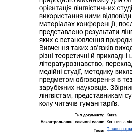
орієнтація лінгвістичних сту
використання ними відповідн
матеріалах конференції, поє
представлено результати лін
яких є встановлення природи 
Вивчення таких зв’язків вихо
різні теоретичні й прикладні
літературознавство, переклад
медійні студії, методику викл
предметом обговорення в тез
зарубіжних науковців. Збірн
лінгвістам, представникам с
колу читачів-гуманітаріїв.
Тип документу:
Книга
Неконтрольовані ключові слова:
Когнітивна лі
Філологічні н
Теми: