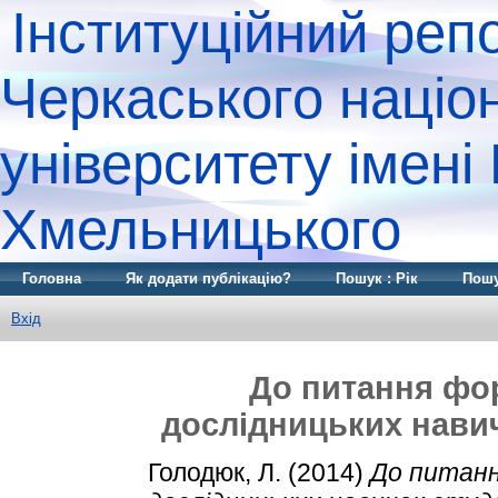
Інституційний реп
Черкаського націо
університету імені
Хмельницького
Головна
Як додати публікацію?
Пошук : Рік
Пошу
Вхід
До питання фо
дослідницьких навич
Голодюк, Л.
(2014)
До питанн