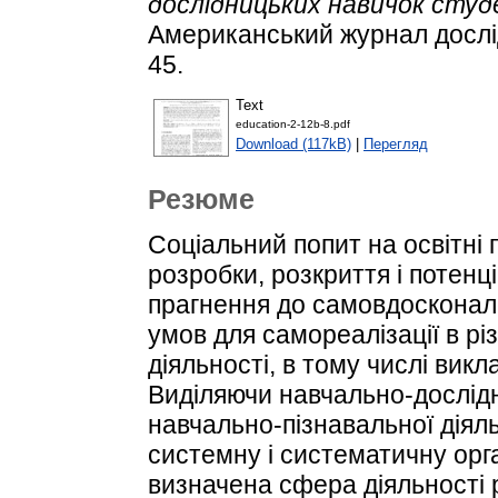
дослідницьких навичок сту
Американський журнал дослідже
45.
Text
education-2-12b-8.pdf
Download (117kB)
|
Перегляд
Резюме
Соціальний попит на освітні 
розробки, розкриття і потен
прагнення до самовдосконал
умов для самореалізації в рі
діяльності, в тому числі викл
Виділяючи навчально-дослідн
навчально-пізнавальної діяльн
системну і систематичну орга
визначена сфера діяльності р