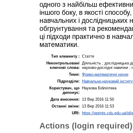
одного з найбільш ефективних
іншого боку, в якості способу
навчальних і дослідницьких 
обгрунтування та рекомендац
ці підходи практично в навч
математики.
Тип елементу :
Стаття
Неконтрольовані
Діяльність ; дослідницька ді
ключові слова:
науково-дослідні навички ; 
Теми:
Фізико-математичні науки
Підрозділи:
Навчально-науковий інститут
Користувач, що
Наукова Бібліотека
депонує:
Дата внесення:
13 Вер 2016 11:50
Останні зміни:
13 Вер 2016 11:53
URI:
https://eprints.cdu.edu.ua/id/
Actions (login required)