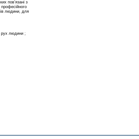
ких пов’язані з
м професійного
нів людини, для
; рух людини ;