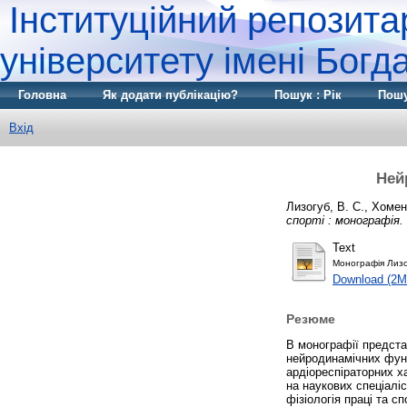
Інституційний репозита
університету імені Бог
Головна
Як додати публікацію?
Пошук : Рік
Пошу
Вхід
Ней
Лизогуб, В. С.
,
Хомен
спорті : монографія.
Text
Монографія Лизо
Download (2M
Резюме
В монографії предста
нейродинамічних функ
ардіореспіраторних х
на наукових спеціаліс
фізіологія праці та с