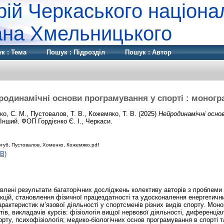
рій Черкаського націона
дана Хмельницького
к : Тема
Пошук : Підрозділ
Пошук : Автор
родинамічні основи програмування у спорті : моногр
ко, С. М.
,
Пустовалов, Т. В.
,
Кожемяко, Т. В.
(2025)
Нейродинамічні осно
Інший. ФОП Гордієнко Є. І., Черкаси.
губ, Пустовалов, Хоменко, Кожемяко.pdf
B)
влені результати багаторічних досліджень колективу авторів з проблем
цій, становлення фізичної працездатності та удосконалення енергетичн
арактеристик м’язової діяльності у спортсменів різних видів спорту. Мон
тів, викладачів курсів: фізіологія вищої нервової діяльності, диференціа
порту, психофізіологія; медико-біологічних основ програмування в спорті та