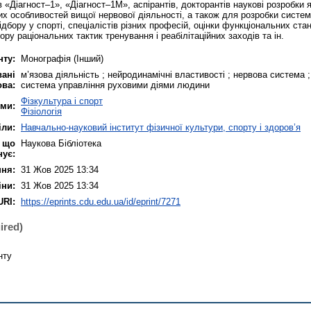
 «Діагност–1», «Діагност–1М», аспірантів, докторантів наукові розробки я
их особливостей вищої нервової діяльності, а також для розробки систе
ідбору у спорті, спеціалістів різних професій, оцінки функціональних ста
ру раціональних тактик тренування і реабілітаційних заходів та ін.
нту:
Монографія (Інший)
ані
м’язова діяльність ; нейродинамічні властивості ; нервова система 
ова:
система управління руховими діями людини
Фізкультура і спорт
еми:
Фізіологія
іли:
Навчально-науковий інститут фізичної культури, спорту і здоров’я
, що
Наукова Бібліотека
нує:
ння:
31 Жов 2025 13:34
іни:
31 Жов 2025 13:34
URI:
https://eprints.cdu.edu.ua/id/eprint/7271
ired)
нту