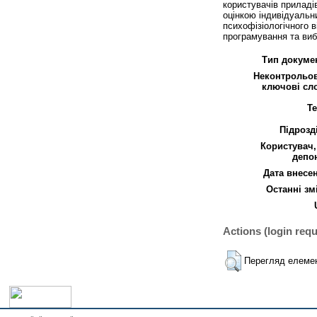
користувачів приладів
оцінкою індивідуальн
психофізіологічного в
програмування та вибо
Тип докуме
Неконтрольов
ключові сл
Т
Підрозд
Користувач
депо
Дата внесе
Останні зм
Actions (login requ
Перегляд елеме