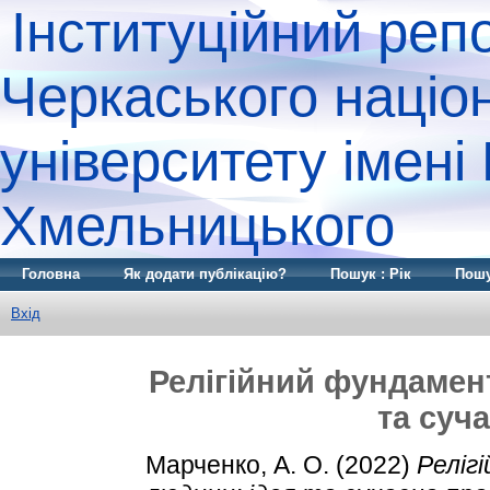
Інституційний реп
Черкаського націо
університету імені
Хмельницького
Головна
Як додати публікацію?
Пошук : Рік
Пошу
Вхід
Релігійний фундамент
та суч
Марченко, А. О.
(2022)
Реліг