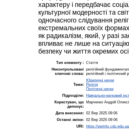
характеру і передбачає соці
культурної модерності та сві
одночасного слідування реліг
екстремальних своїх формах
як радикалізм, який, у разі з
впливає не лише на ситуацію
безпеку чи життя окремих осі
Тип елементу :
Стаття
Неконтрольовані
релігійний фундаменталі
ключові слова:
релігійний і політичний 
Юридичні науки
Теми:
Релігія
Політичні науки
Підрозділи:
Навчально-науковий інст
Користувач, що
Марченко Андрій Олекс
депонує:
Дата внесення:
02 Вер 2025 09:06
Останні зміни:
02 Вер 2025 09:06
URI:
https://eprints.cdu.edu.ua