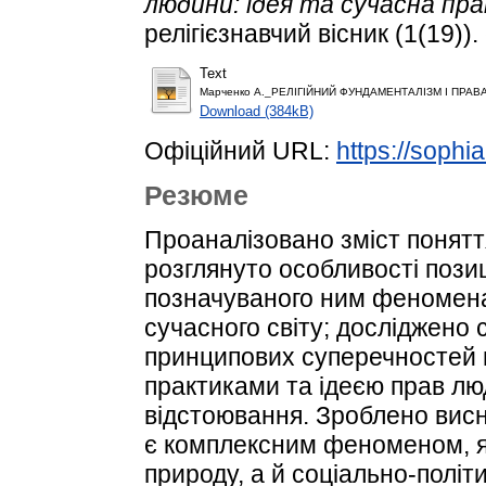
людини: ідея та сучасна пр
релігієзнавчий вісник (1(19))
Text
Марченко А._РЕЛІГІЙНИЙ ФУНДАМЕНТАЛІЗМ І ПРАВ
Download (384kB)
Офіційний URL:
https://sophia
Резюме
Проаналізовано зміст понятт
розглянуто особливості пози
позначуваного ним феномена
сучасного світу; досліджено 
принципових суперечностей 
практиками та ідеєю прав лю
відстоювання. Зроблено висн
є комплексним феноменом, як
природу, а й соціально-політи