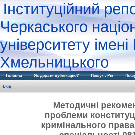
Інституційний реп
Черкаського націо
університету імені
Хмельницького
Головна
Як додати публікацію?
Пошук : Рік
Пошу
Вхід
Методичні рекомен
проблеми конституці
кримінального права 
спеціальності 08