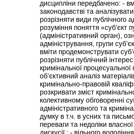
дисципліни передбачено: - вм
законодавстві та аналізувати 
розрізняти види публічного 
розуміння поняття «суб’єкт п
(адміністративний орган), оз
адміністрування, групи суб’єк
вміти продемонструвати суб’
розрізняти публічний інтерес
кримінальної процесуальної п
об’єктивний аналіз матеріалі
кримінально-правовій кваліф
розкривати зміст кримінально
колективному обговоренні су
адміністративного та кримін
думку в т.ч. в усних та пись
переваги та недоліки власної 
дискусії ; - вільного володі