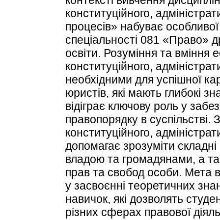
конституційного, адміністрат
процесів» набуває особливої 
спеціальності 081 «Право» др
освіти. Розуміння та вміння
конституційного, адміністрат
необхідними для успішної кар
юристів, які мають глибокі зн
відіграє ключову роль у забе
правопорядку в суспільстві.
конституційного, адміністрат
допомагає зрозуміти складн
владою та громадянами, а та
прав та свобод особи. Мета 
у засвоєнні теоретичних знан
навичок, які дозволять студе
різних сферах правової діял