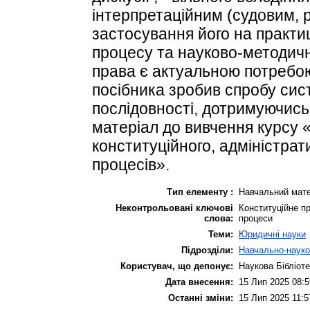
інтерпретаційним (судовим, 
застосування його на практи
процесу та науково-методичн
права є актуальною потребо
посібника зробив спробу сист
послідовності, дотримуючись
матеріал до вивчення курсу 
конституційного, адміністрат
процесів».
Тип елементу :
Навчальний мате
Неконтрольовані ключові
Конституційне пр
слова:
процеси
Теми:
Юридичні науки
Підрозділи:
Навчально-науков
Користувач, що депонує:
Наукова Бібліот
Дата внесення:
15 Лип 2025 08:5
Останні зміни:
15 Лип 2025 11:5