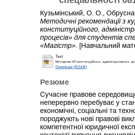
Кузьмінський, О. О.
,
Обрусна,
Методичні рекомендації з к
конституційного, адміністр
процесів» для студентів сп
«Магістр».
[Навчальний мате
Text
Методичка АП конституційного, адміністративного, кр
Download (811kB)
Резюме
Сучасне правове середовище, я
неперервно перебуває у стані
економічні, соціальні та тех
породжують нові правові вик
компетентної юридичної експ
контексті вивчення дисциплі