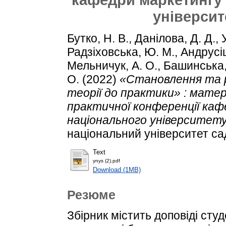
університ
Бутко, Н. В.
,
Данілова, Д. Д.
,
Радзіховська, Ю. М.
,
Андрусіш
Мельничук, А. О.
,
Башинська,
О.
(2022)
«Становлення та р
теорії до практики» : матері
практичної конференції ка
національного університету
національний університет са
Text
ynys (2).pdf
Download (1MB)
Резюме
Збірник містить доповіді студе