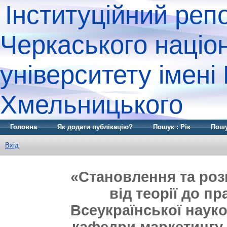
Інституційний реп
Черкаського націо
університету імені
Хмельницького
Головна
Як додати публікацію?
Пошук : Рік
Пошу
Вхід
«Становлення та розв
від теорії до пр
Всеукраїнської наук
кафедри маркетингу