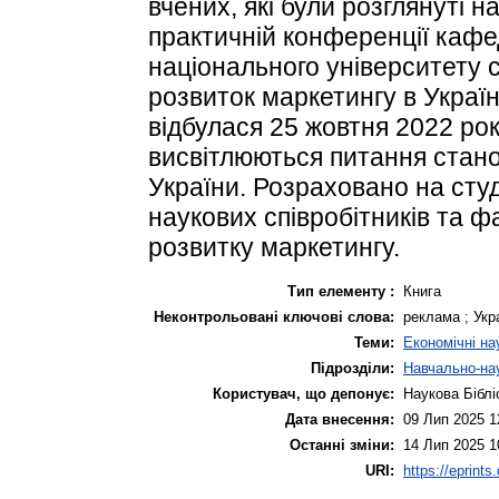
вчених, які були розглянуті н
практичній конференції каф
національного університету 
розвиток маркетингу в Україні
відбулася 25 жовтня 2022 ро
висвітлюються питання стано
України. Розраховано на студе
наукових співробітників та ф
розвитку маркетингу.
Тип елементу :
Книга
Неконтрольовані ключові слова:
реклама ; Укр
Теми:
Економічні на
Підрозділи:
Навчально-нау
Користувач, що депонує:
Наукова Біблі
Дата внесення:
09 Лип 2025 1
Останні зміни:
14 Лип 2025 1
URI:
https://eprints