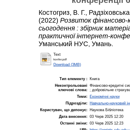
Костогриз, В. Г.
,
Радзіховська
(2022)
Розвиток фінансово-
сьогодення : збірник матеріал
практичної інтернет-конфере
Уманський НУС, Умань.
Text
konfer.pdf
Download (3MB)
Тип елементу :
Книга
Неконтрольовані
Фінансово-кредитні сис
ключові слова:
; добровільне страхув
Теми:
Економічні науки
Підрозділи:
Навчально-науковий ін
Користувач, що депонує:
Наукова Бібліотека
Дата внесення:
03 Черв 2025 12:20
Останні зміни:
03 Черв 2025 12:23
URI:
https://eprints.cdu.edu.