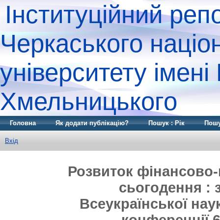
Інституційний реп
Черкаського націо
університету імені
Хмельницького
Головна
Як додати публікацію?
Пошук : Рік
Пошу
Вхід
Розвиток фінансово-
сьогодення : з
Всеукраїнської нау
конференції 6